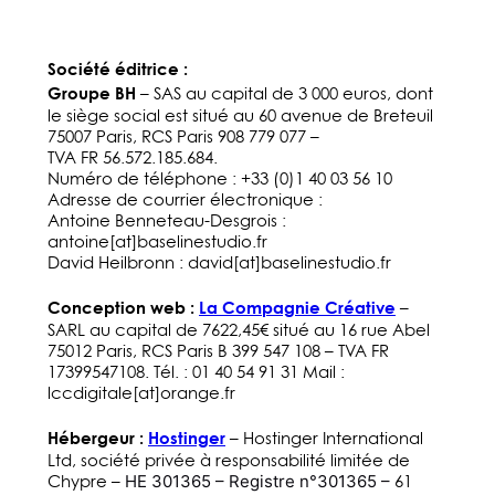
Société éditrice :
Groupe BH
– SAS au capital de 3 000 euros, dont
le siège social est situé au 60 avenue de Breteuil
75007 Paris, RCS Paris 908 779 077 –
TVA FR 56.572.185.684.
Numéro de téléphone : +33 (0)1 40 03 56 10
Adresse de courrier électronique :
Antoine Benneteau-Desgrois :
antoine[at]baselinestudio.fr
David Heilbronn : david[at]baselinestudio.fr
Conception web :
La Compagnie Créative
–
SARL au capital de 7622,45€ situé au 16 rue Abel
75012 Paris, RCS Paris B 399 547 108 – TVA FR
17399547108. Tél. : 01 40 54 91 31 Mail :
lccdigitale[at]orange.fr
Hébergeur :
Hostinger
– Hostinger International
Ltd, société privée à responsabilité limitée de
Chypre –
ΗΕ 301365 – Registre n°
301365 –
61